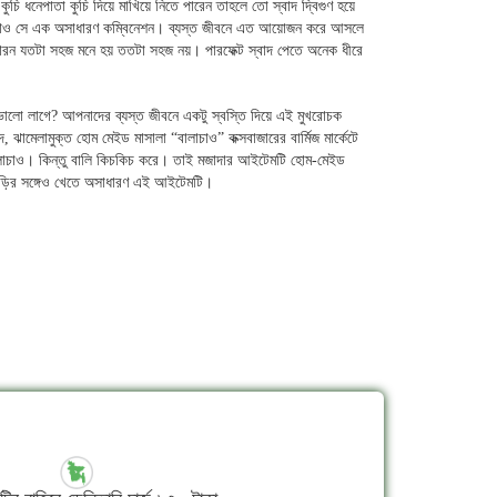
ুচি ধনেপাতা কুচি দিয়ে মাখিয়ে নিতে পারেন তাহলে তো স্বাদ দ্বিগুণ হয়ে
লাচাও সে এক অসাধারণ কম্বিনেশন। ব্যস্ত জীবনে এত আয়োজন করে আসলে
কারন যতটা সহজ মনে হয় ততটা সহজ নয়। পারফেক্ট স্বাদ পেতে অনেক ধীরে
ভালো লাগে? আপনাদের ব্যস্ত জীবনে একটু স্বস্তি দিয়ে এই মুখরোচক
, ঝামেলামুক্ত হোম মেইড মাসালা “বালাচাও” কক্সবাজারের বার্মিজ মার্কেটে
 বালাচাও। কিন্তু বালি কিচকিচ করে। তাই মজাদার আইটেমটি হোম-মেইড
চুড়ির সঙ্গেও খেতে অসাধারণ এই আইটেমটি।