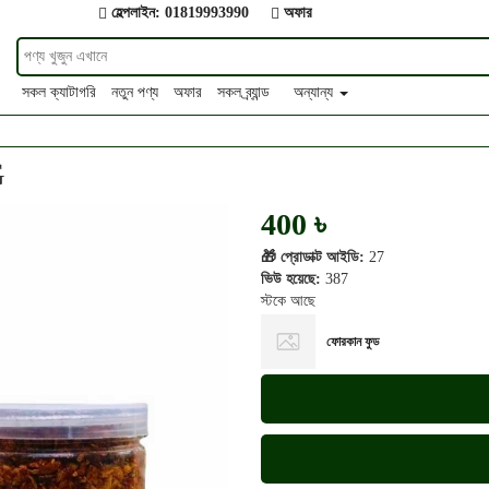
হেল্পলাইন: 01819993990
অফার
সকল ক্যাটাগরি
নতুন পণ্য
অফার
সকল ব্র্যান্ড
অন্যান্য
G
400 ৳
🎁 প্রোডাক্ট আইডি:
27
ভিউ হয়েছে:
387
স্টকে আছে
ফোরকান ফুড