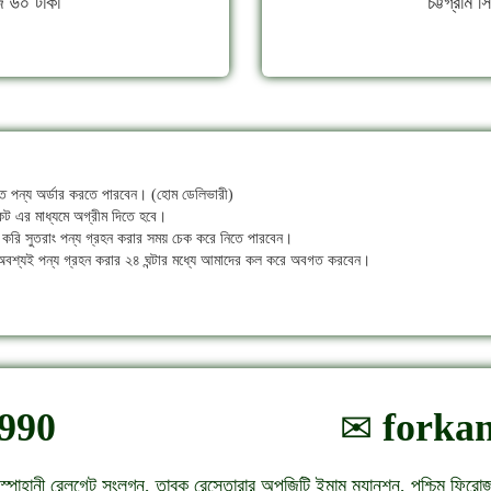
্জ ৬০ টাকা
চট্টগ্রাম 
রীতে পন্য অর্ডার করতে পারবেন। (হোম ডেলিভারী)
কেট এর মাধ্যমে অগ্রীম দিতে হবে।
 করি সুতরাং পন্য গ্রহন করার সময় চেক করে নিতে পারবেন।
ে অবশ্যই পন্য গ্রহন করার ২৪ ঘন্টার মধ্যে আমাদের কল করে অবগত করবেন।
990
forka
পাহানী রেলগেট সংলগ্ন, তাবুক রেস্তোরার অপজিটি ইমাম ম্যানশন, পশ্চিম ফিরো