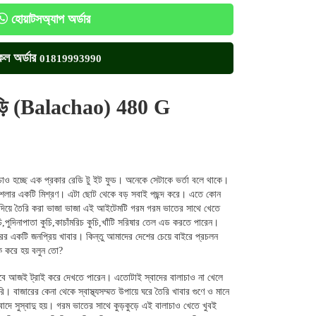
হোয়াটসঅ্যাপ অর্ডার
কল অর্ডার
01819993990
িংড়ি (Balachao) 480 G
লাচাও হচ্ছে এক প্রকার রেডি টু ইট ফুড। অনেকে সেটাকে ভর্তা বলে থাকে।
 ও মশলার একটি মিশ্রণ। এটা ছোট থেকে বড় সবাই পছন্দ করে। এতে কোন
কি দিয়ে তৈরি করা ভাজা ভাজা এই আইটেমটি গরম গরম ভাতের সাথে খেতে
ি,পুদিনাপাতা কুচি,কাচাঁমরিচ কুচি,খাঁটি সরিষার তেল এড করতে পারেন।
রের একটি জনপ্রিয় খাবার। কিন্তু আমাদের দেশের চেয়ে বাইরে প্রচলন
ি করে হয় বলুন তো?
বে আজই ট্রাই করে দেখতে পারেন। এতোটাই স্বাদের বালাচাও না খেলে
 বাজারের কেনা থেকে স্বাস্থ্যসম্মত উপায়ে ঘরে তৈরি খাবার গুণে ও মানে
বাদে সুস্বাদু হয়। গরম ভাতের সাথে কুড়কুড়ে এই বালাচাও খেতে খুবই