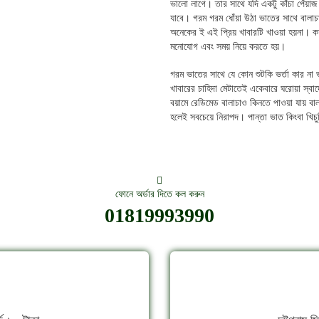
ভালো লাগে। তার সাথে যদি একটু কাঁচা পেঁয়াজ ক
যাবে। গরম গরম ধোঁয়া উঠা ভাতের সাথে বা
অনেকের ই এই প্রিয় খাবারটি খাওয়া হয়না। 
মনোযোগ এবং সময় নিয়ে করতে হয়।
গরম ভাতের সাথে যে কোন শুটকি ভর্তা কার না 
খাবারের চাহিদা মেটাতেই একেবারে ঘরোয়া স্বাদে
বয়ামে রেডিমেড বালাচাও কিনতে পাওয়া যায়
হলেই সবচেয়ে নিরাপদ। পান্তা ভাত কিংবা খি
ফোনে অর্ডার দিতে কল করুন
01819993990