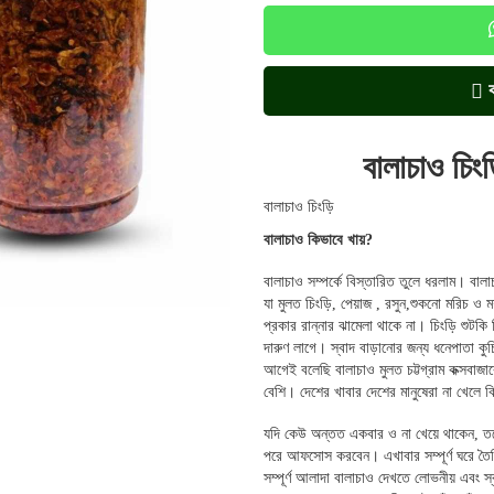
বালাচাও চ
বালাচাও চিংড়ি
বালাচাও কিভাবে খায়?
বালাচাও সম্পর্কে বিস্তারিত তুলে ধরলাম। বা
যা মুলত চিংড়ি, পেয়াজ , রসুন,শুকনো মরিচ
প্রকার রান্নার ঝামেলা থাকে না। চিংড়ি শুট
দারুণ লাগে। স্বাদ বাড়ানোর জন্য ধনেপাতা কুচ
আগেই বলেছি বালাচাও মুলত চট্টগ্রাম কক্সবাজা
বেশি। দেশের খাবার দেশের মানুষেরা না খেলে ক
যদি কেউ অন্তত একবার ও না খেয়ে থাকেন, ত
পরে আফসোস করবেন। এখাবার সম্পূর্ণ ঘরে তৈরি।
সম্পূর্ণ আলাদা বালাচাও দেখতে লোভনীয় এবং স্