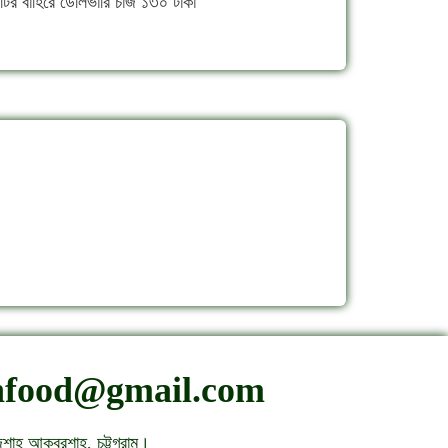
সিটির বাহিরে ডেলিভারি চার্জ ১৩০ টাকা
nfood@gmail.com
জশাহ আকবরশাহ, চট্টগ্রাম।