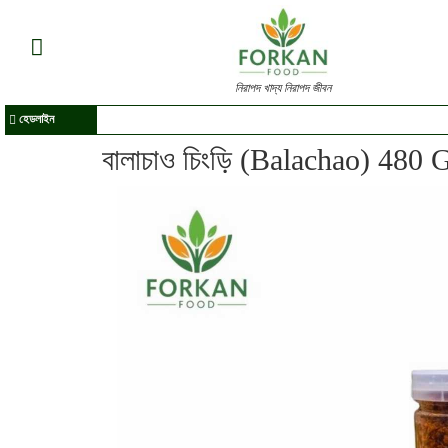
নিরাপদ খাদ্য নিরাপদ জীবন
হেডলাইন
বালাচাও চিংড়ি (Balachao) 480 