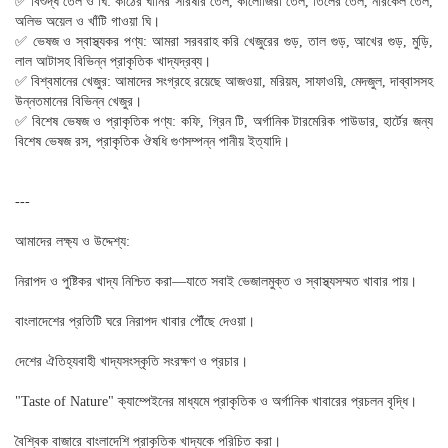
✅ বিশুদ্ধ তেল ও ঘি: কাঠের ঘানির সরিষার তেল, কালোজিরা তেল, তিলের তেল, নারকেল তেল,
অলিভ অয়েল ও খাঁটি গাওয়া ঘি।
✅ ভেষজ ও স্বাস্থ্যকর পণ্য: আমরা সরবরাহ করি খেজুরের গুড়, তাল গুড়, আখের গুড়, মুড়ি,
লাল আটাসহ বিভিন্ন প্রাকৃতিক খাদ্যদ্রব্য।
✅ বিশ্বমানের খেজুর: আমাদের সংগ্রহে রয়েছে আজওয়া, মরিয়ম, সাফাওয়ি, মেদজুল, দাব্বাসসহ
উন্নতমানের বিভিন্ন খেজুর।
✅ বিশেষ ভেষজ ও প্রাকৃতিক পণ্য: কফি, গ্রিন টি, অর্গানিক টারমেরিক পাউডার, হার্টের জন্য
বিশেষ ভেষজ রস, প্রাকৃতিক ঔষধি গুণসম্পন্ন পানীয় ইত্যাদি।
---
আমাদের লক্ষ্য ও উদ্দেশ্য:
নিরাপদ ও পুষ্টিকর খাদ্য নিশ্চিত করা—যাতে সবাই ভেজালমুক্ত ও স্বাস্থ্যসম্মত খাবার পায়।
বাংলাদেশের প্রতিটি ঘরে নিরাপদ খাবার পৌঁছে দেওয়া।
দেশের ঐতিহ্যবাহী খাদ্যসংস্কৃতি সংরক্ষণ ও প্রচার।
"Taste of Nature" ক্যাম্পেইনের মাধ্যমে প্রাকৃতিক ও অর্গানিক খাবারের প্রচলন বৃদ্ধি।
বৈশ্বিক বাজারে বাংলাদেশি প্রাকৃতিক খাদ্যকে পরিচিত করা।