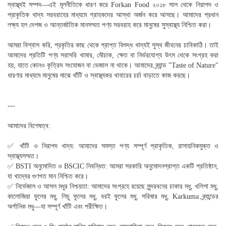
স্বাস্থ্যই সম্পদ—এই মূলনীতিকে ধারণ করে Forkan Food ২০১৮ সাল থেকে নিরাপদ ও
প্রাকৃতিক খাদ্য সরবরাহের মাধ্যমে গ্রাহকদের আস্থা অর্জন করে আসছে। আমাদের প্রধান
লক্ষ্য হল দেশজ ও আন্তর্জাতিক মানসম্মত পণ্য সরবরাহ করে মানুষের সুস্বাস্থ্য নিশ্চিত করা।
আমরা বিশ্বাস করি, প্রকৃতির কাছ থেকে প্রাপ্ত বিশুদ্ধ খাদ্যই সুস্থ জীবনের চাবিকাঠি। তাই
আমাদের প্রতিটি পণ্য সরাসরি খামার, মৌচাক, ক্ষেত বা নির্ভরযোগ্য উৎস থেকে সংগ্রহ করা
হয়, যাতে কোনও কৃত্রিম সংযোজন বা ভেজাল না থাকে। আমাদের ব্র্যান্ড "Taste of Nature"
ধারণার মাধ্যমে মানুষের মাঝে খাঁটি ও স্বাস্থ্যকর খাবারের চর্চা বাড়াতে কাজ করছে।
---
আমাদের বিশেষত্ব:
✅ খাঁটি ও নিরাপদ খাদ্য: আমাদের সমস্ত পণ্য সম্পূর্ণ প্রাকৃতিক, রাসায়নিকমুক্ত ও
স্বাস্থ্যসম্মত।
✅ BSTI অনুমোদিত ও BSCIC নিবন্ধিত: আমরা সরকারি অনুমোদনপ্রাপ্ত একটি প্রতিষ্ঠান,
যা খাদ্যের গুণগত মান নিশ্চিত করে।
✅ নির্ভেজাল ও আসল মধুর নিশ্চয়তা: আমাদের সংগ্রহে রয়েছে সুন্দরবনের চাকার মধু, খলিশা মধু,
কালোজিরা ফুলের মধু, লিচু ফুলের মধু, বরই ফুলের মধু, সরিষার মধু, Karkuma ব্র্যান্ডের
অর্গানিক মধু—যা সম্পূর্ণ খাঁটি এবং পরীক্ষিত।