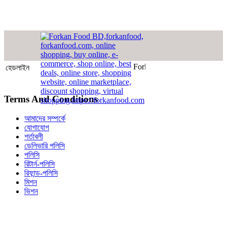
Forkan Food - নিরাপদ খাদ্য নিরাপদ
হেডলাইন
Terms And Conditions
আমাদের সম্পর্কে
যোগাযোগ
শর্তাবলী
ডেলিভারি পলিসি
পলিসি
রিটার্ন-পলিসি
রিফান্ড-পলিসি
মিশন
ভিশন